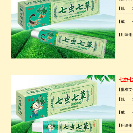
【规 
【成 
【用法用
七虫七
【批准文
【规 
【成 
【用法用