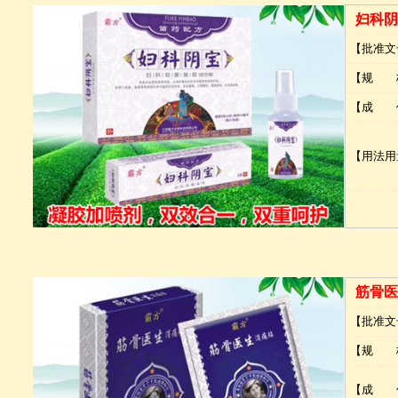
妇科阴
【批准文
【规 
【成 
【用法用
筋骨医
【批准文
【规 
【成 