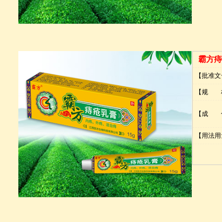
霸方痔
【批准文
【规 
【成 
【用法用