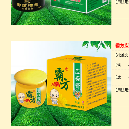
【用法用
霸方应
【批准文
【规 
【成 
【用法用