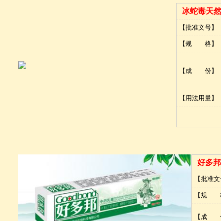
冰蛇毒天
【批准文号】
【规 格】
【成 份】
【用法用量】
好多邦
【批准文
【规 
【成 