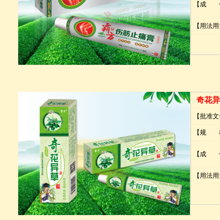
【成 
【用法用
奇花异
【批准文
【规 
【成 
【用法用