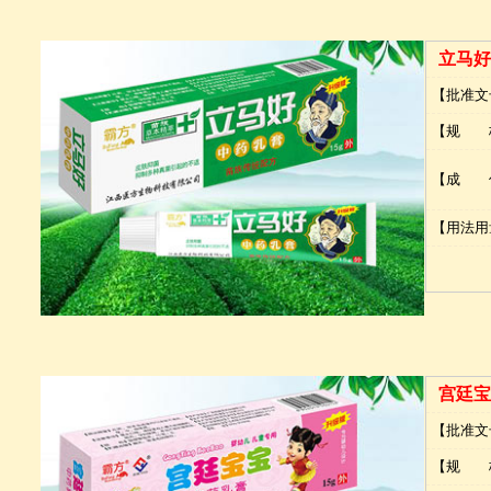
立马好
【批准文
【规 
【成 
【用法用
宫廷宝
【批准文
【规 