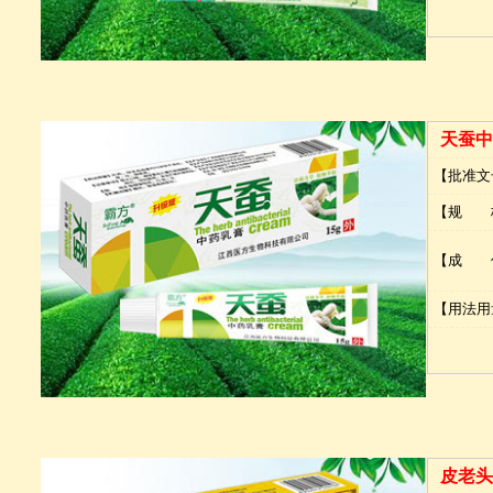
天蚕中
【批准文
【规 
【成 
【用法用
皮老头