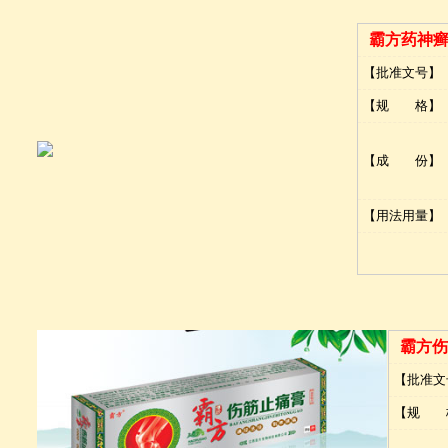
霸方药神
【批准文号】
【规 格】
【成 份】
【用法用量】
霸方伤
【批准文
【规 